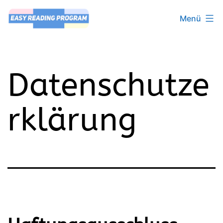
Zum
Menü
Inhalt
springen
Easy
Reading
Datenschutze
Program
rklärung